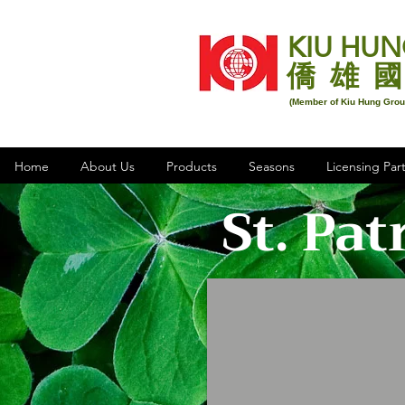
KIU HUN
僑 雄 國
(Member of Kiu Hung Gro
Home
About Us
Products
Seasons
Licensing Par
St. Pat